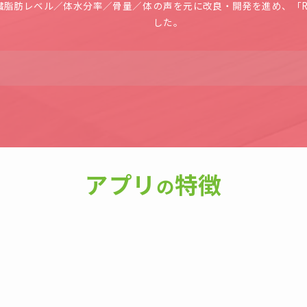
臓脂肪レベル
／
体水分率
／
骨量
／
体
の声を元に改良・開発を進め、「Ra
した。
アプリ
特徴
の