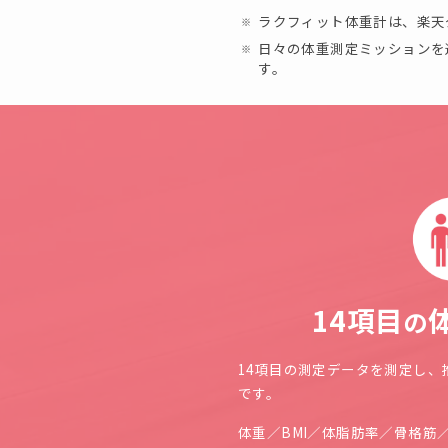
ラクフィット体重計は、楽天
日々の体重測定ミッションを
す。
14項目
の
14項目の測定データを測定し、
です。
体重
／
BMI
／
体脂肪率
／
骨格筋