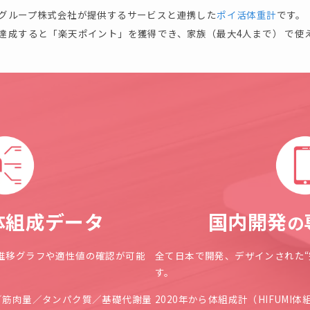
グループ株式会社が提供するサービスと連携した
ポイ活体重計
です。
達成すると「楽天ポイント」を獲得でき、家族（最大4人まで） で使
体組成データ
国内開発
の
推移グラフや適性値の確認が可能
全て日本で開発、デザインされた“
す。
／
筋肉量
／
タンパク質
／
基礎代謝量
2020年から体組成計（
HIFUMI体