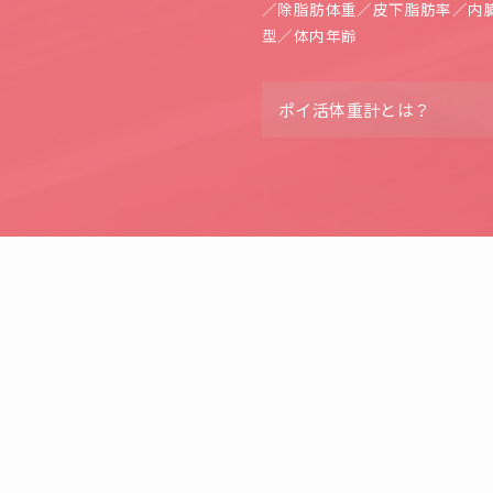
／
除脂肪体重
／
皮下脂肪率
／
内
型
／
体内年齢
ポイ活体重計とは？